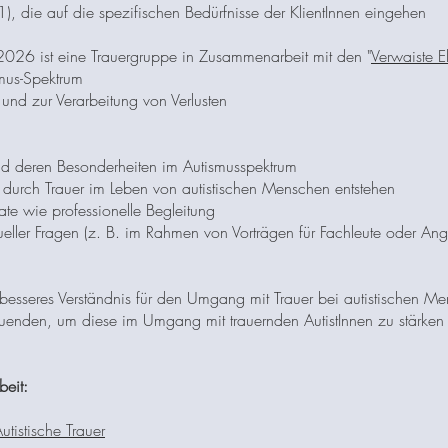
1), die auf die spezifischen Bedürfnisse der KlientInnen eingehen
ür 2026 ist eine Trauergruppe in Zusammenarbeit mit den "
Verwaiste El
mus-Spektrum
nd zur Verarbeitung von Verlusten
nd deren Besonderheiten im Autismusspektrum​
 durch Trauer im Leben von autistischen Menschen entstehen
vate wie professionelle Begleitung
eller Fragen (z. B. im Rahmen von Vorträgen für Fachleute oder Ang
besseres Verständnis für den Umgang mit Trauer bei autistischen Me
uenden, um diese im Umgang mit trauernden AutistInnen zu stärken
eit:
utistische Trauer