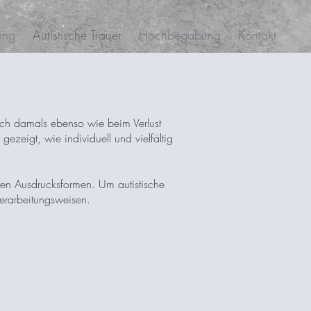
ing
Autistische Trauer
Hochbegabung
Kontakt
 ich damals ebenso wie beim Verlust
gezeigt, wie individuell und vielfältig
chen Ausdrucksformen. Um autistische
erarbeitungsweisen.