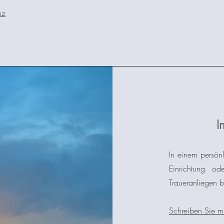
nz
I
In einem persön
Einrichtung o
Traueranliegen 
Schreiben Sie mi