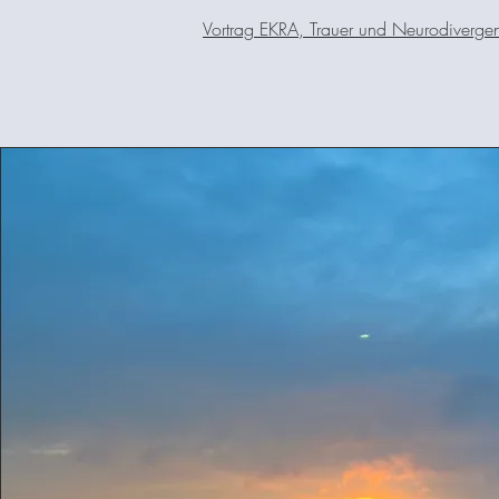
Vortrag EKRA,
Trauer und Neurodiverge