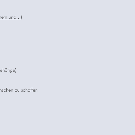
tern und ..
)
ehörige)
nschen zu schaffen​